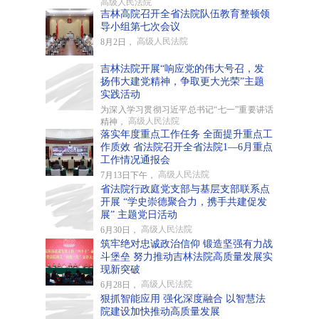
高级人民法院
吉林高院召开全省法院队伍教育整顿领
导小组第七次会议
高级人民法院
8月2日，
吉林法院开展“响应党的伟大号召，发
扬伟大建党精神，争取更大光荣”主题
实践活动
为深入学习贯彻习近平总书记“七一”重要讲话
高级人民法院
精神，
落实年度重点工作任务 全面提升重点工
作质效 省法院召开全省法院1—6月重点
工作情况通报会
高级人民法院
7月13日下午，
省法院行政庭党支部与基层支部联系点
开展 “学史崇德聚合力，携手共建促发
展” 主题党日活动
高级人民法院
6月30日，
筑牢绝对忠诚政治信仰 锻造坚强有力战
斗堡垒 努力推动吉林法院高质量发展实
现新突破
高级人民法院
6月28日，
狠抓智能应用 强化深度融合 以智慧法
院建设加快推动高质量发展