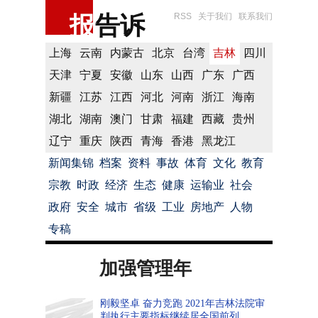
报
告诉
RSS
关于我们
联系我们
上海
云南
内蒙古
北京
台湾
吉林
四川
天津
宁夏
安徽
山东
山西
广东
广西
新疆
江苏
江西
河北
河南
浙江
海南
湖北
湖南
澳门
甘肃
福建
西藏
贵州
辽宁
重庆
陕西
青海
香港
黑龙江
新闻集锦
档案
资料
事故
体育
文化
教育
宗教
时政
经济
生态
健康
运输业
社会
政府
安全
城市
省级
工业
房地产
人物
专稿
加强管理年
刚毅坚卓 奋力竞跑 2021年吉林法院审
判执行主要指标继续居全国前列