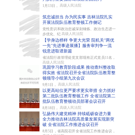
高级人民法院
1月13日，
筑忠诚担当 办为民实事 吉林法院扎实
开展法院队伍教育整顿工作侧记
党性意识和政治忠诚深刻锤炼、政治生态进一
高级人民法院
步优化、纪
【学身边榜样 争更大光荣 院机关“两优
一先”先进事迹展播】服务审判争一流
锐意进取谱新篇
省法院行政管理处党支部现有正式党员11名，
高级人民法院
巩固学习教育阶段成果 推动查纠整改取
得实效 省法院召开全省法院队伍教育整
顿领导小组第九次会议
高级人民法院
9月1日，
以更高站位更严要求更实举措 全力抓好
第二批队伍教育整顿工作 全省法院第二
批队伍教育整顿动员部署会议召开
高级人民法院
8月18日，
弘扬伟大建党精神 持续砥砺奋进力量
全力推动吉林法院高质量发展实现新突
破 全省法院工作推进会议召开
8月5日，省高院召开全省法院工作推进会议，