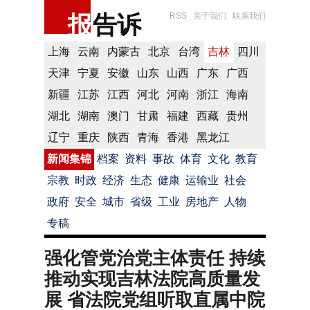
报
告诉
RSS
关于我们
联系我们
上海
云南
内蒙古
北京
台湾
吉林
四川
天津
宁夏
安徽
山东
山西
广东
广西
新疆
江苏
江西
河北
河南
浙江
海南
湖北
湖南
澳门
甘肃
福建
西藏
贵州
辽宁
重庆
陕西
青海
香港
黑龙江
新闻集锦
档案
资料
事故
体育
文化
教育
宗教
时政
经济
生态
健康
运输业
社会
政府
安全
城市
省级
工业
房地产
人物
专稿
强化管党治党主体责任 持续
推动实现吉林法院高质量发
展 省法院党组听取直属中院