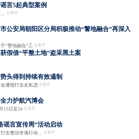
谣言5起典型案例
公安厅
，
市公安局朝阳区分局积极推动“警地融合”再深入
公安厅
“警地融合”工
获假借“平整土地”盗采黑土案
发势头得到持续有效遏制
公安厅
通报打击走私违
警全力护航汽博会
公安厅
5日至24
络谣言宣传周”活动启动
公安厅
击整治专项行动，