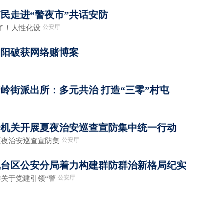
民走进“警夜市”共话安防
公安厅
了！人性化设
朝阳破获网络赌博案
岭街派出所：多元共治 打造“三零”村屯
安机关开展夏夜治安巡查宣防集中统一行动
公安厅
治安巡查宣防集
九台区公安分局着力构建群防群治新格局纪实
公安厅
于党建引领“警