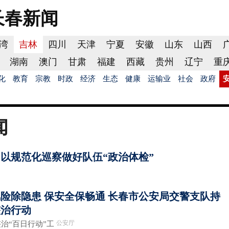
长春
新闻
湾
吉林
四川
天津
宁夏
安徽
山东
山西
湖南
澳门
甘肃
福建
西藏
贵州
辽宁
重
化
教育
宗教
时政
经济
生态
健康
运输业
社会
政府
闻
以规范化巡察做好队伍“政治体检”
险除隐患 保安全保畅通 长春市公安局交警支队持
整治行动
公安厅
“百日行动”工