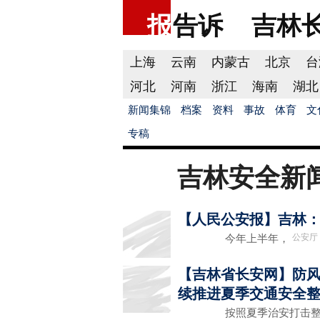
报
告诉
吉林
上海
云南
内蒙古
北京
台
河北
河南
浙江
海南
湖北
新闻集锦
档案
资料
事故
体育
文
专稿
吉林安全新
【人民公安报】吉林：
公安厅
今年上半年，
【吉林省长安网】防风
续推进夏季交通安全
按照夏季治安打击整治