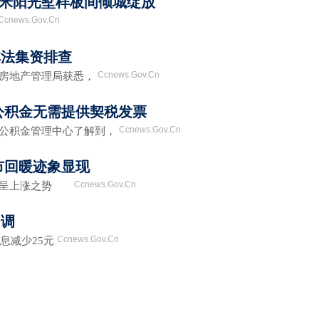
平方米阳光墅样板间倾城绽放
Ccnews.Gov.Cn
非法集资排查
Ccnews.Gov.Cn
房地产管理局获悉，
公积金无需提供契税发票
Ccnews.Gov.Cn
公积金管理中心了解到，
市回暖迹象显现
Ccnews.Gov.Cn
量呈上涨之势
回调
Ccnews.Gov.Cn
息减少25元