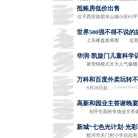
抵账房低价出售
位于西安路碧水山城小区63
世界500强不得不说
上东楼盘效果图 近
华润·凯旋门儿童科学
新营销模式天天人气爆
万科和百度外卖玩转不
Ccnews.Gov.
9月28日起，
高新和园业主答谢晚宴
别开生面的专场业主答谢
新城“七色光计划·光
蛟河市关门村小学自此