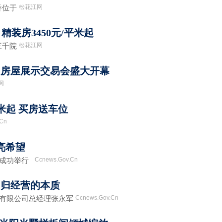
松花江网
香位于
 精装房3450元/平米起
松花江网
三千院
一届房屋展示交易会盛大开幕
网
方米起 买房送车位
.Cn
亮希望
Ccnews.Gov.Cn
成功举行
回归经营的本质
Ccnews.Gov.Cn
有限公司总经理张永军