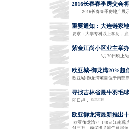
2016长春春季房交会
2016长春春季房地产展示
重要通知：大连链家地产
要求：大学专科以上学历，底薪
紫金江尚小区业主举
3月30日晚上8
欧亚城•御龙湾20%
欧亚城•御龙湾项目位于南部
寻找吉林省最牛羽毛
松花江网
即日起，
欧亚御龙湾最新推出十
欧亚御龙湾74-140㎡江
付三万，购买御龙湾任意房源