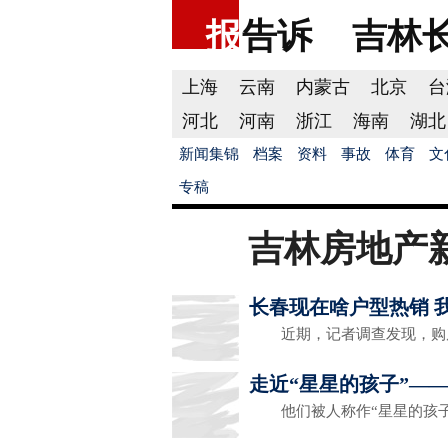
报
告诉
吉林
上海
云南
内蒙古
北京
台
河北
河南
浙江
海南
湖北
新闻集锦
档案
资料
事故
体育
文
专稿
吉林房地产
长春现在啥户型热销 
近期，记者调查发现，购房
走近“星星的孩子”—
他们被人称作“星星的孩子