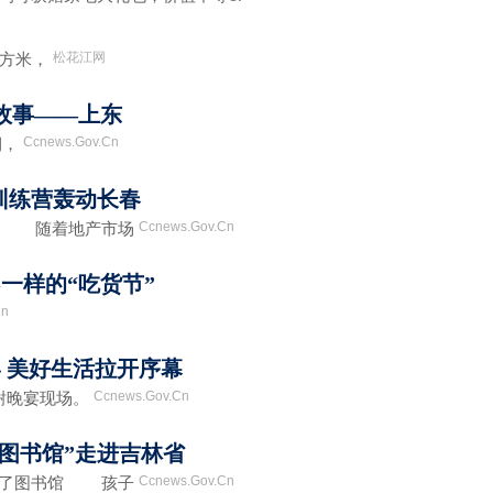
松花江网
平方米，
的故事——上东
Ccnews.Gov.Cn
期，
训练营轰动长春
Ccnews.Gov.Cn
棚 随着地产市场
一样的“吃货节”
Cn
 美好生活拉开序幕
Ccnews.Gov.Cn
晚宴现场。
彩图书馆”走进吉林省
Ccnews.Gov.Cn
有了图书馆 孩子