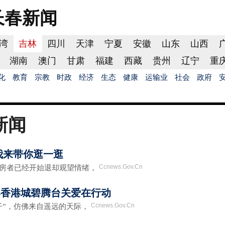
长春
新闻
湾
吉林
四川
天津
宁夏
安徽
山东
山西
湖南
澳门
甘肃
福建
西藏
贵州
辽宁
重
化
教育
宗教
时政
经济
生态
健康
运输业
社会
政府
新闻
我来带你逛一逛
Ccnews.Gov.Cn
者已经开始退却观望情绪，
—香港城碧腾台关爱在行动
Ccnews.Gov.Cn
”，仿佛来自遥远的天际，