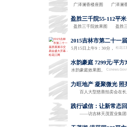
广泽澜香楼座图 广泽澜
盈胜三千院55-112平米
盈胜三千院效果图 盈胜
2015吉林市第二十
松花江
5月15日上午9：30分，
水韵豪庭 7299元/平
Ccnews.Gov
水韵豪庭效果图。
力旺地产 凝聚微光 照
百人大型慈善拍卖会在长
践行诚信：让新常态
——访吉林天茂置业集团