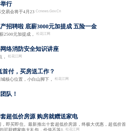
将举行
Ccnews.Gov.Cn
交易会将于4月23
招聘啦 底薪3000元加提成 五险一金
松花江网
2500元加提成，
办网络消防安全知识讲座
松花江网
点，
超低首付，买房送工作？
松花江网
新城核心位置，小白山脚下，
球团队！
套超低价房源 购房就赠送家电
南现房，即买即住。最新推出十套超低价房源，终极大优惠，超低价首
松花江网
均可获赠家电大礼包，价值不等1.