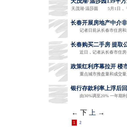
天茂湖·温莎园139
天茂湖·温莎圆 5月1日，
长春开展房地产中介
记者日前从长春市住房和
长春购买二手房 提取
近日，记者从长春市住房
政策红利序幕拉开 楼
重点城市推盘量和成交
银行存款利率上浮后
由30%调至20% 一年期利
←
下
上
→
1
2