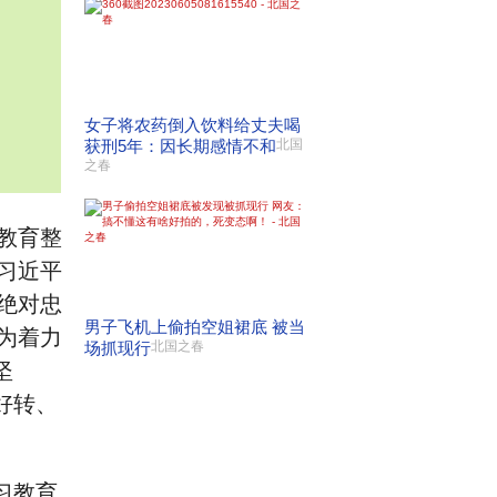
女子将农药倒入饮料给丈夫喝
获刑5年：因长期感情不和
北国
之春
教育整
习近平
绝对忠
男子飞机上偷拍空姐裙底 被当
为着力
场抓现行
北国之春
坚
好转、
习教育