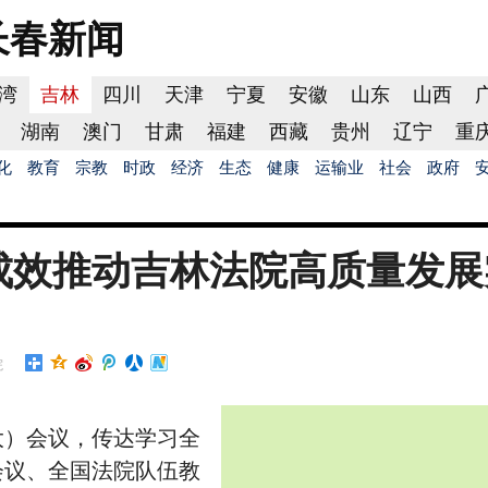
长春
新闻
湾
吉林
四川
天津
宁夏
安徽
山东
山西
湖南
澳门
甘肃
福建
西藏
贵州
辽宁
重
化
教育
宗教
时政
经济
生态
健康
运输业
社会
政府
成效推动吉林法院高质量发展
院
大）会议，传达学习全
会议、全国法院队伍教