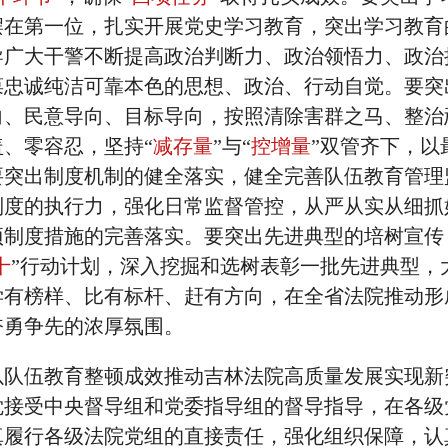
摆在第一位，扎实开展党史学习教育，突出学习教育
导广大干警不断提高政治判断力、政治领悟力、政治
葆忠诚纯洁可靠本色的思想、政治、行动自觉。要突
向、民意导向、目标导向，按照清除害群之马、整治
、零容忍，坚持“
减存量
”与“
控增量
”双管齐下，以
要突出制度机制的健全落实，健全完善队伍教育管理
制度的执行力，强化日常监督管控，从严从实从细抓
项制度措施的完善落实。要突出先进典型的培树宣传
十
”行动计划，深入挖掘和选树表彰一批先进典型，
学有榜样、比有标杆、赶有方向，在全省法院推动形
奋勇争先的浓厚氛围。
以队伍教育整顿成效推动吉林法院高质量发展实现新
觉接受中央督导组和党委指导组的督导指导，在各级
真履行各级法院党组的直接责任，强化组织保障，认