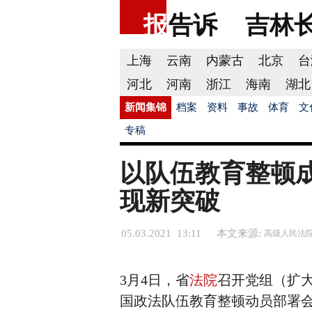
报
告诉
吉林
上海
云南
内蒙古
北京
台
河北
河南
浙江
海南
湖北
新闻集锦
档案
资料
事故
体育
文
专稿
以队伍教育整顿
现新突破
05.03.2021 13:11
本文来源:
高级人民法
3月4日，省
法院
召开党组（扩
国政法队伍教育整顿动员部署