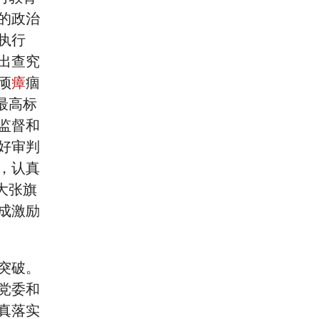
的政治
执行
出查究
顽
瘴
痼
最高标
监督和
好审判
，认真
大张旗
成激励
突破。
党委和
真落实