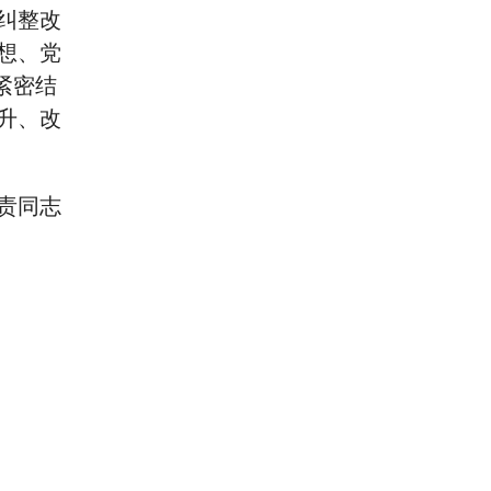
纠整改
想、党
紧密结
升、改
责同志