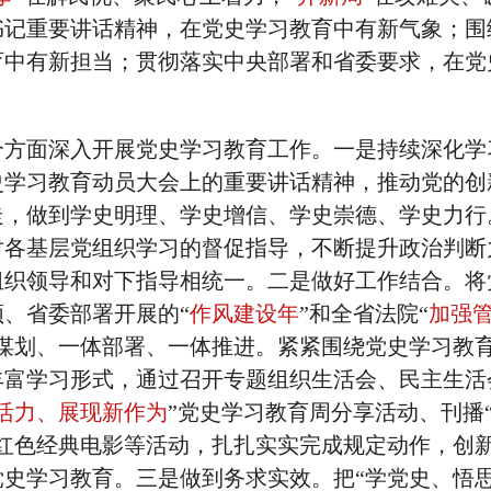
书记重要讲话精神，在党史学习教育中有新气象；围
育中有新担当；贯彻落实中央部署和省委要求，在党
个方面深入开展党史学习教育工作。一是持续深化学
史学习教育动员大会上的重要讲话精神，推动党的创
走，做到学史明理、学史增信、学史崇德、学史力行
对各基层党组织学习的督促指导，不断提升政治判断
组织领导和对下指导相统一。二是做好工作结合。将
、省委部署开展的“
作风建设年
”和全省法院“
加强
体谋划、一体部署、一体推进。紧紧围绕党史学习教
丰富学习形式，通过召开专题组织生活会、民主生活
活力、展现新作为
”党史学习教育周分享活动、刊播
播红色经典电影等活动，扎扎实实完成规定动作，创
党史学习教育。三是做到务求实效。把“学党史、悟