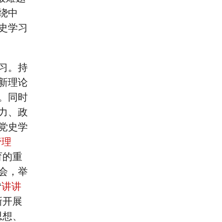
绕中
史学习
习。持
新理论
。同时
力、政
党史学
管理
育的重
会，举
“
讲讲
新开展
思想、