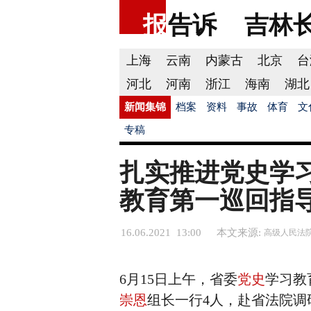
报
告诉
吉林
上海
云南
内蒙古
北京
台
河北
河南
浙江
海南
湖北
新闻集锦
档案
资料
事故
体育
文
专稿
扎实推进党史学
教育第一巡回指
16.06.2021 13:00
本文来源:
高级人民法
6月15日上午，省委
党史
学习教
崇恩
组长一行4人，赴省法院调