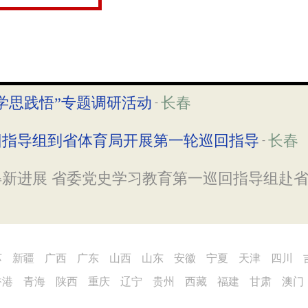
学思践悟”专题调研活动
长春
-
回指导组到省体育局开展第一轮巡回指导
长春
-
新进展 省委党史学习教育第一巡回指导组赴
苏
新疆
广西
广东
山西
山东
安徽
宁夏
天津
四川
香港
青海
陕西
重庆
辽宁
贵州
西藏
福建
甘肃
澳门