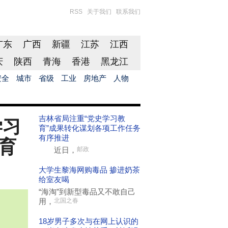
RSS
关于我们
联系我们
广东
广西
新疆
江苏
江西
庆
陕西
青海
香港
黑龙江
安全
城市
省级
工业
房地产
人物
吉林省局注重“党史学习教
学习
育”成果转化谋划各项工作任务
有序推进
育
近日，
邮政
大学生黎海网购毒品 掺进奶茶
给室友喝
“海淘”到新型毒品又不敢自己
用，
北国之春
18岁男子多次与在网上认识的