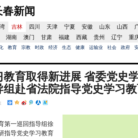
长春
新闻
湾
吉林
四川
天津
宁夏
安徽
山东
山西
湖南
澳门
甘肃
福建
西藏
贵州
辽宁
重
化
教育
宗教
时政
经济
生态
健康
运输业
社会
政府
习教育取得新进展 省委党史
导组赴省法院指导党史学习教
院
育第一巡回指导组徐
研指导党史学习教育