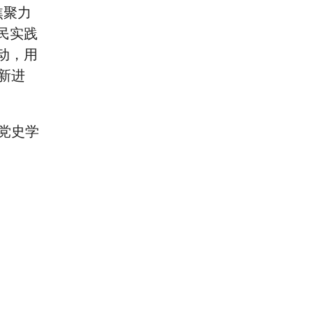
焦聚力
为民实践
动，用
新进
党史学