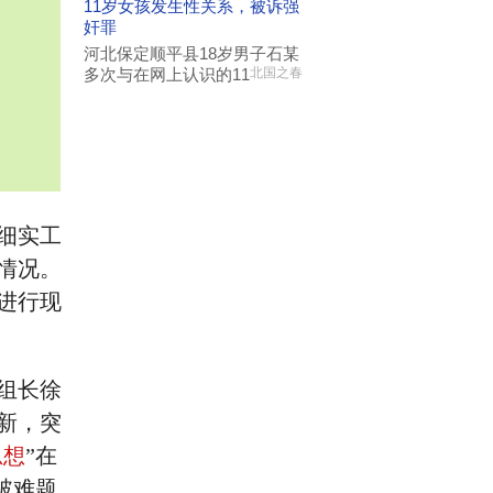
11岁女孩发生性关系，被诉强
奸罪
河北保定顺平县18岁男子石某
多次与在网上认识的11
北国之春
细实工
情况。
进行现
组长徐
新，突
思想
”在
破难题