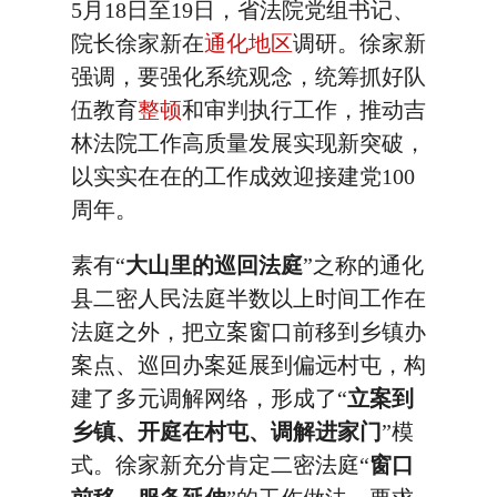
5月18日至19日，省法院党组书记、
院长徐家新在
通化地区
调研。徐家新
强调，要强化系统观念，统筹抓好队
伍教育
整顿
和审判执行工作，推动吉
林法院工作高质量发展实现新突破，
以实实在在的工作成效迎接建党100
周年。
素有“
大山里的巡回法庭
”之称的通化
县二密人民法庭半数以上时间工作在
法庭之外，把立案窗口前移到乡镇办
案点、巡回办案延展到偏远村屯，构
建了多元调解网络，形成了“
立案到
乡镇、开庭在村屯、调解进家门
”模
式。徐家新充分肯定二密法庭“
窗口