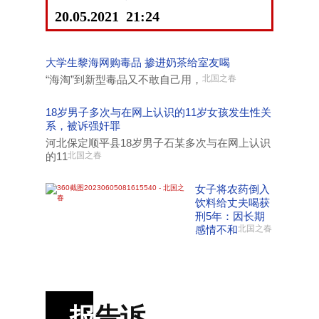
20.05.2021 21:24
大学生黎海网购毒品 掺进奶茶给室友喝
“海淘”到新型毒品又不敢自己用，
北国之春
18岁男子多次与在网上认识的11岁女孩发生性关
系，被诉强奸罪
河北保定顺平县18岁男子石某多次与在网上认识
的11
北国之春
女子将农药倒入
饮料给丈夫喝获
刑5年：因长期
感情不和
北国之春
报
告诉