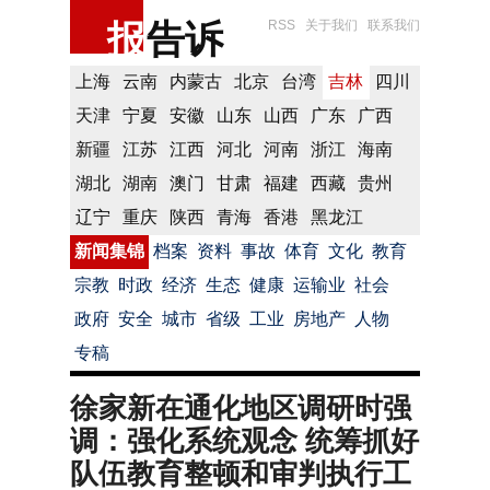
报
告诉
RSS
关于我们
联系我们
上海
云南
内蒙古
北京
台湾
吉林
四川
天津
宁夏
安徽
山东
山西
广东
广西
新疆
江苏
江西
河北
河南
浙江
海南
湖北
湖南
澳门
甘肃
福建
西藏
贵州
辽宁
重庆
陕西
青海
香港
黑龙江
新闻集锦
档案
资料
事故
体育
文化
教育
宗教
时政
经济
生态
健康
运输业
社会
政府
安全
城市
省级
工业
房地产
人物
专稿
徐家新在通化地区调研时强
调：强化系统观念 统筹抓好
队伍教育整顿和审判执行工