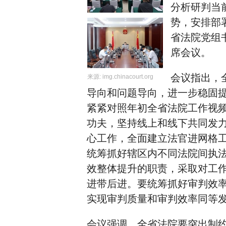
分析研判当
势，安排部
省法院党组
席会议。
会议指出，
来源:
img.chinacourt.org
导向和问题导向，进一步稳固
紧紧对照年初全省法院工作视
功夫，坚持线上和线下共同发
心工作，全面建立法官进网格
统筹抓好辖区内不同法院间执
效整体提升的职责，采取对工
进带后进。要统筹抓好审判效
实现审判质量和审判效率同等
会议强调，全省法院要突出制