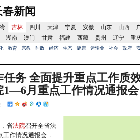
长春
新闻
湾
吉林
四川
天津
宁夏
安徽
山东
山西
湖南
澳门
甘肃
福建
西藏
贵州
辽宁
重
化
教育
宗教
时政
经济
生态
健康
运输业
社会
政府
任务 全面提升重点工作质效
1—6月重点工作情况通报会
院
午，省
法院
召开全省法
重点工作情况通报会，