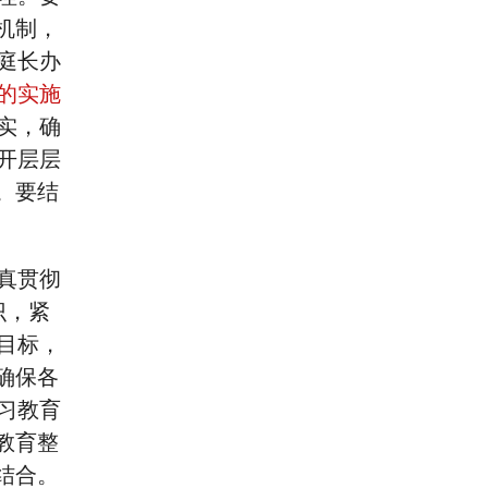
机制，
庭长办
的实施
实，确
开层层
。要结
真贯彻
识，紧
目标，
确保各
习教育
教育整
结合。