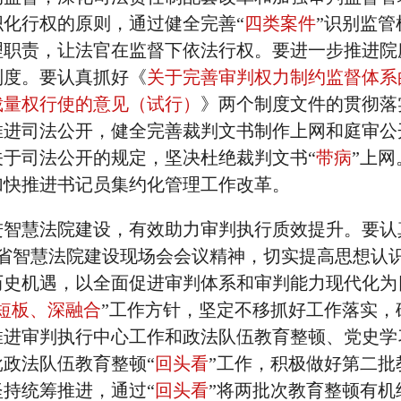
化行权的原则，通过健全完善“
四类案件
”识别监管
理职责，让法官在监督下依法行权。要进一步推进院
制度。要认真抓好《
关于完善审判权力制约监督体系
裁量权行使的意见（试行）
》两个制度文件的贯彻落
推进司法公开，健全完善裁判文书制作上网和庭审公
于司法公开的规定，坚决杜绝裁判文书“
带病
”上网
加快推进书记员集约化管理工作改革。
进智慧法院建设，有效助力审判执行质效提升。要认
全省智慧法院建设现场会会议精神，切实提高思想认
历史机遇，以全面促进审判体系和审判能力现代化为
短板、深融合
”工作方针，坚定不移抓好工作落实，
推进审判执行中心工作和政法队伍教育整顿、党史学
政法队伍教育整顿“
回头看
”工作，积极做好第二批
持统筹推进，通过“
回头看
”将两批次教育整顿有机