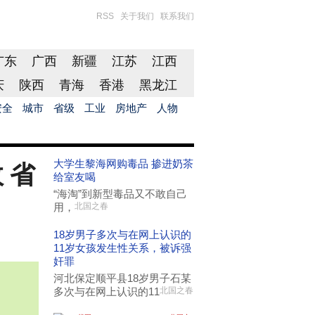
RSS
关于我们
联系我们
广东
广西
新疆
江苏
江西
庆
陕西
青海
香港
黑龙江
安全
城市
省级
工业
房地产
人物
大学生黎海网购毒品 掺进奶茶
 省
给室友喝
“海淘”到新型毒品又不敢自己
用，
北国之春
18岁男子多次与在网上认识的
11岁女孩发生性关系，被诉强
奸罪
河北保定顺平县18岁男子石某
多次与在网上认识的11
北国之春