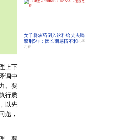
女子将农药倒入饮料给丈夫喝
获刑5年：因长期感情不和
北国
之春
理上下
矛调中
力。要
执行质
，以先
问题，
理。要