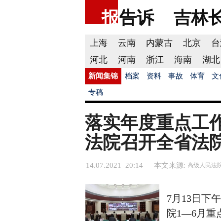
报
告诉
吉林
上海
云南
内蒙古
北京
台
河北
河南
浙江
海南
湖北
新闻集锦
档案
资料
事故
体育
文
专稿
落实年度重点工作
法院召开全省法院
14.07.2021 20:14
本文来源:
高级人民法
7月13日下
院1—6月