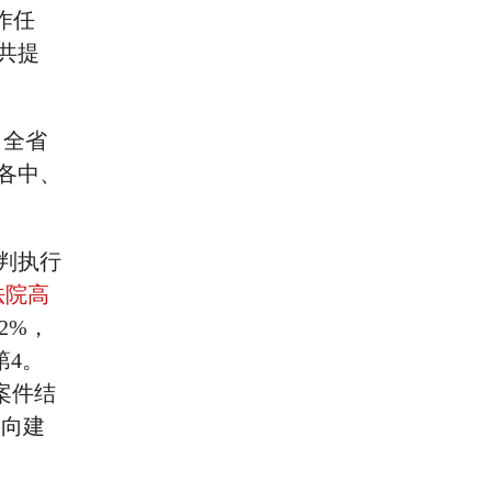
作任
共提
月全省
各中、
判执行
法院高
82%，
第4。
案件结
效向建