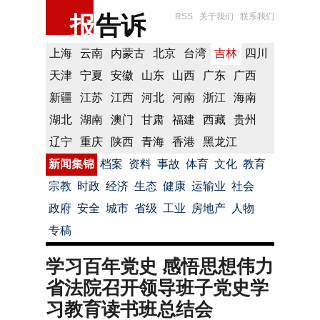
报
告诉
RSS
关于我们
联系我们
上海
云南
内蒙古
北京
台湾
吉林
四川
天津
宁夏
安徽
山东
山西
广东
广西
新疆
江苏
江西
河北
河南
浙江
海南
湖北
湖南
澳门
甘肃
福建
西藏
贵州
辽宁
重庆
陕西
青海
香港
黑龙江
新闻集锦
档案
资料
事故
体育
文化
教育
宗教
时政
经济
生态
健康
运输业
社会
政府
安全
城市
省级
工业
房地产
人物
专稿
学习百年党史 感悟思想伟力
省法院召开领导班子党史学
习教育读书班总结会