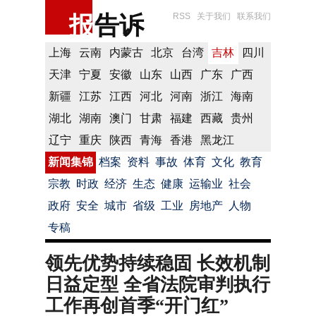
报
告诉
RSS
关于我们
联系我们
上海
云南
内蒙古
北京
台湾
吉林
四川
天津
宁夏
安徽
山东
山西
广东
广西
新疆
江苏
江西
河北
河南
浙江
海南
湖北
湖南
澳门
甘肃
福建
西藏
贵州
辽宁
重庆
陕西
青海
香港
黑龙江
新闻集锦
档案
资料
事故
体育
文化
教育
宗教
时政
经济
生态
健康
运输业
社会
政府
安全
城市
省级
工业
房地产
人物
专稿
​领先优势持续稳固 长效机制
日益定型 全省法院审判执行
工作再创首季“开门红”