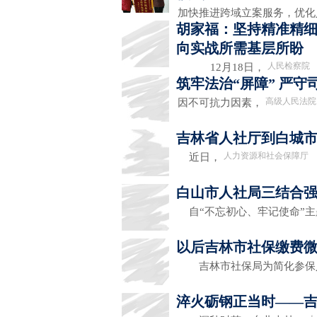
加快推进跨域立案服务，优
胡家福：坚持精准精细
向实战所需基层所盼
人民检察院
12月18日，
筑牢法治“屏障” 严守
高级人民法院
因不可抗力因素，
吉林省人社厅到白城
人力资源和社会保障厅
近日，
白山市人社局三结合
自“不忘初心、牢记使命”主
以后吉林市社保缴费
吉林市社保局为简化参保
淬火砺钢正当时——