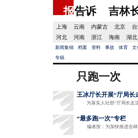
报
告诉
吉林
上海
云南
内蒙古
北京
台
河北
河南
浙江
海南
湖北
新闻集锦
档案
资料
事故
体育
文
专稿
只跑一次
王冰厅长开展“厅局长
为落实人社部“厅局长走流
“最多跑一次”专栏
编者按：为加快推进吉林