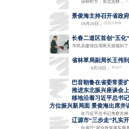
人
深秋时节，东北吉林，
景俊海主持召开省政府
民族宗教网
10月20日，
长春二道区首创“五化
市民吴建强仅用两天就领到
省林草局副局长王伟
林业厅
9月29日，
巴音朝鲁在省委常委
推进东北振兴座谈会上
移地沿着习近平总书记
方位振兴新局面 景俊海出席并
在习近平总书记考察吉林
辽源市“三步走”扎实
自省厅“就业政策落实服务