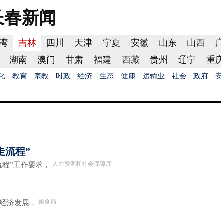
长春
新闻
湾
吉林
四川
天津
宁夏
安徽
山东
山西
湖南
澳门
甘肃
福建
西藏
贵州
辽宁
重
化
教育
宗教
时政
经济
生态
健康
运输业
社会
政府
走流程”
人力资源和社会保障厅
程”工作要求，
粮食局
经济发展，