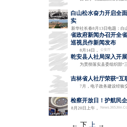
白山松水奋力开启全面
实
新华社长春8月13日电题：
省政府新闻办召开全省
巡视员作新闻发布
公安厅
8月14日，
乾安县人社局深入开展
为贯彻落实县委组织部“三
吉林省人社厅荣获“互
7月，电子政务建设经验交
检察开放日！护航民企
News.365Jilin.C
8月20日上午，
←
下
上
→