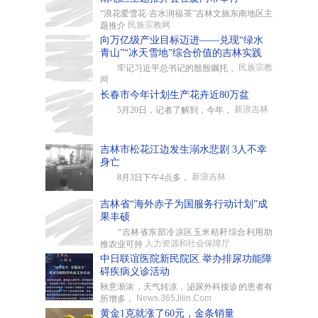
“浪花爱雪花·吉水润福茶”吉林文旅东南地区主
民族宗教网
题推介
向万亿级产业目标迈进——兑现“绿水
青山”“冰天雪地”综合价值的吉林实践
民族宗教
牢记习近平总书记的殷殷嘱托，
网
长春市今年计划生产花卉近80万盆
新浪吉林
5月20日，记者了解到，今年，
吉林市松花江边发生溺水悲剧 3人不幸
身亡
新浪吉林
8月3日下午4点多，
吉林省“海外赤子为国服务行动计划”成
果丰硕
“吉林省东部冷凉区玉米秸秆综合利用助
人力资源和社会保障厅
推农业可持
中日联谊医院新民院区 举办排尿功能障
碍疾病义诊活动
秋意渐浓，天气转凉，泌尿外科接诊的患者有
News.365Jilin.Com
所增多，
黄金1克就涨了60元，金条销量