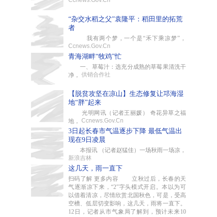
Ccnews.Gov.Cn
“杂交水稻之父”袁隆平：稻田里的拓荒
者
我有两个梦，一个是“禾下乘凉梦”，
Ccnews.Gov.Cn
青海湖畔“牧鸡”忙
一、草莓汁：选充分成熟的草莓果清洗干
供销合作社
净，
【脱贫攻坚在凉山】生态修复让邛海湿
地“胖”起来
光明网讯（记者王丽媛） 奇花异草之福
Ccnews.Gov.Cn
地，
3日起长春市气温逐步下降 最低气温出
现在9日凌晨
本报讯 （记者赵猛佳）一场秋雨一场凉，
新浪吉林
这几天，雨一直下
扫码了解 更多内容 立秋过后，长春的天
气逐渐凉下来，“2”字头模式开启。本以为可
以借着清凉，尽情欣赏北国秋色，可是，受高
空槽、低层切变影响，这几天，雨将一直下。
12日，记者从市气象局了解到，预计未来10