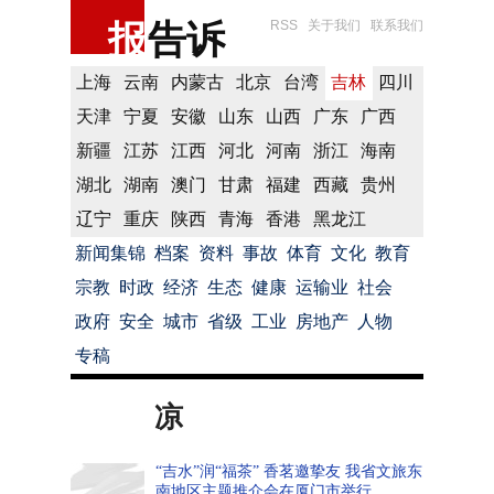
报
告诉
RSS
关于我们
联系我们
上海
云南
内蒙古
北京
台湾
吉林
四川
天津
宁夏
安徽
山东
山西
广东
广西
新疆
江苏
江西
河北
河南
浙江
海南
湖北
湖南
澳门
甘肃
福建
西藏
贵州
辽宁
重庆
陕西
青海
香港
黑龙江
新闻集锦
档案
资料
事故
体育
文化
教育
宗教
时政
经济
生态
健康
运输业
社会
政府
安全
城市
省级
工业
房地产
人物
专稿
凉
“吉水”润“福茶” 香茗邀挚友 我省文旅东
南地区主题推介会在厦门市举行