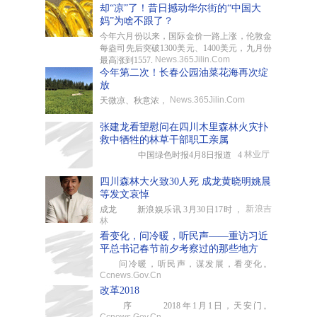
却“凉”了！昔日撼动华尔街的“中国大
妈”为啥不跟了？
今年六月份以来，国际金价一路上涨，伦敦金
每盎司先后突破1300美元、1400美元，九月份
News.365Jilin.Com
最高涨到1557.
今年第二次！长春公园油菜花海再次绽
放
News.365Jilin.Com
天微凉、秋意浓，
张建龙看望慰问在四川木里森林火灾扑
救中牺牲的林草干部职工亲属
林业厅
中国绿色时报4月8日报道 4
四川森林大火致30人死 成龙黄晓明姚晨
等发文哀悼
新浪吉
成龙 新浪娱乐讯 3月30日17时 ，
林
看变化，问冷暖，听民声——重访习近
平总书记春节前夕考察过的那些地方
问冷暖，听民声，谋发展，看变化。
Ccnews.Gov.Cn
改革2018
序 2018年1月1日，天安门。