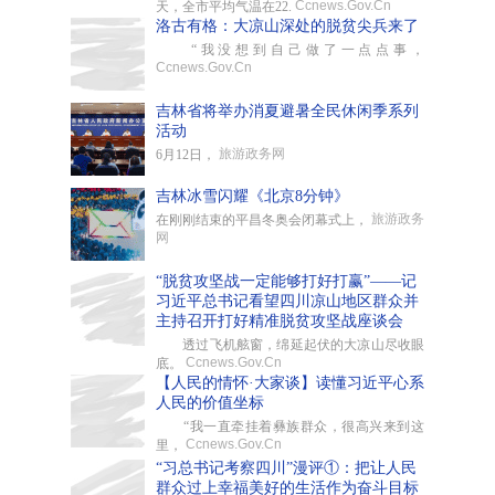
Ccnews.Gov.Cn
天，全市平均气温在22.
洛古有格：大凉山深处的脱贫尖兵来了
“我没想到自己做了一点点事，
Ccnews.Gov.Cn
吉林省将举办消夏避暑全民休闲季系列
活动
旅游政务网
6月12日，
吉林冰雪闪耀《北京8分钟》
旅游政务
在刚刚结束的平昌冬奥会闭幕式上，
网
“脱贫攻坚战一定能够打好打赢”——记
习近平总书记看望四川凉山地区群众并
主持召开打好精准脱贫攻坚战座谈会
透过飞机舷窗，绵延起伏的大凉山尽收眼
Ccnews.Gov.Cn
底。
【人民的情怀·大家谈】读懂习近平心系
人民的价值坐标
“我一直牵挂着彝族群众，很高兴来到这
Ccnews.Gov.Cn
里，
“习总书记考察四川”漫评①：把让人民
群众过上幸福美好的生活作为奋斗目标