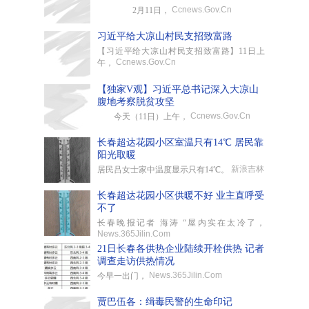
Ccnews.Gov.Cn
2月11日，
习近平给大凉山村民支招致富路
【习近平给大凉山村民支招致富路】11日上
Ccnews.Gov.Cn
午，
【独家V观】习近平总书记深入大凉山
腹地考察脱贫攻坚
Ccnews.Gov.Cn
​今天（11日）上午，
长春超达花园小区室温只有14℃ 居民靠
阳光取暖
新浪吉林
居民吕女士家中温度显示只有14℃。
长春超达花园小区供暖不好 业主直呼受
不了
长春晚报记者 海涛 “屋内实在太冷了，
News.365Jilin.Com
21日长春各供热企业陆续开栓供热 记者
调查走访供热情况
News.365Jilin.Com
今早一出门，
贾巴伍各：缉毒民警的生命印记