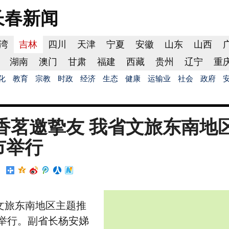
长春
新闻
湾
吉林
四川
天津
宁夏
安徽
山东
山西
湖南
澳门
甘肃
福建
西藏
贵州
辽宁
重
化
教育
宗教
时政
经济
生态
健康
运输业
社会
政府
” 香茗邀挚友 我省文旅东南地
市举行
文旅东南地区主题推
市举行。副省长杨安娣