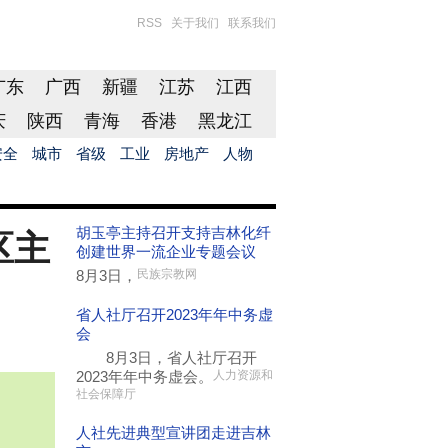
RSS
关于我们
联系我们
广东
广西
新疆
江苏
江西
庆
陕西
青海
香港
黑龙江
安全
城市
省级
工业
房地产
人物
胡玉亭主持召开支持吉林化纤
区主
创建世界一流企业专题会议
8月3日，
民族宗教网
省人社厅召开2023年年中务虚
会
8月3日，省人社厅召开
2023年年中务虚会。
人力资源和
社会保障厅
人社先进典型宣讲团走进吉林