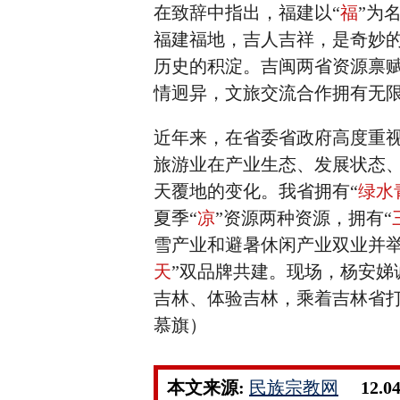
在致辞中指出，福建以“
福
”为
福建福地，吉人吉祥，是奇妙
历史的积淀。吉闽两省资源禀
情迥异，文旅交流合作拥有无
近年来，在省委省政府高度重
旅游业在产业生态、发展状态
天覆地的变化。我省拥有“
绿水
夏季“
凉
”资源两种资源，拥有“
雪产业和避暑休闲产业双业并举
天
”双品牌共建。现场，杨安
吉林、体验吉林，乘着吉林省打
慕旗）
本文来源:
民族宗教网
12.0