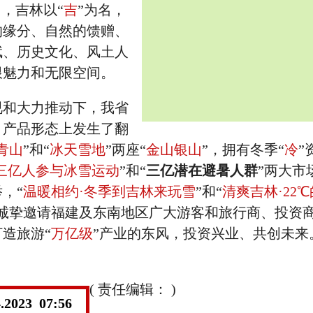
名，吉林以“
吉
”为名，
的缘分、自然的馈赠、
赋、历史文化、风土人
限魅力和无限空间。
视和大力推动下，我省
、产品形态上发生了翻
青山
”和“
冰天雪地
”两座“
金山银山
”，拥有冬季“
冷
”
三亿人参与冰雪运动
”和“
三亿潜在避暑人群
”两大市
，“
温暖相约·冬季到吉林来玩雪
”和“
清爽吉林·22
娣诚挚邀请福建及东南地区广大游客和旅行商、投资
造旅游“
万亿级
”产业的东风，投资兴业、共创未来
( 责任编辑： )
4.2023 07:56