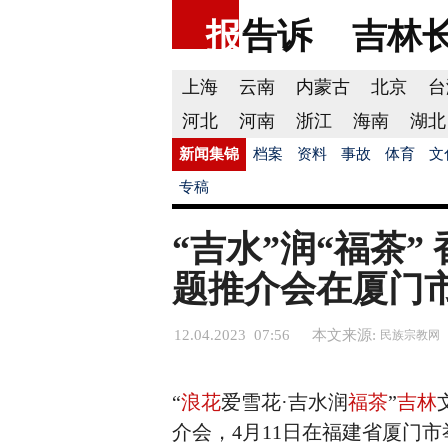
报
告诉
吉林
上海
云南
内蒙古
北京
台
河北
河南
浙江
海南
湖北
新闻集锦
档案
资料
事故
体育
文
专稿
“吉水”润“福茶
题推介会在厦门
12.04.2023 07:56
本文来源:
民族宗教网
“
浪花
爱雪花·吉水润
福茶
”
吉林
介会，4月11日在福建省厦门