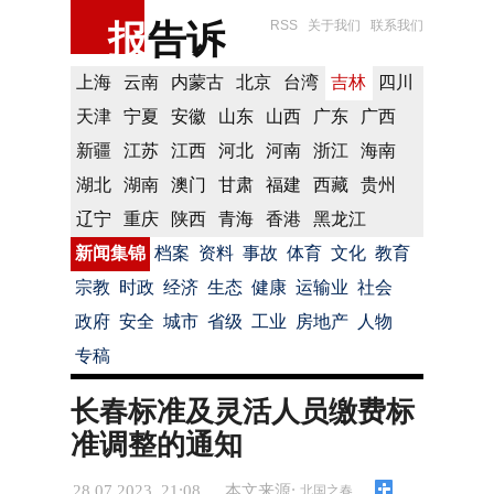
报
告诉
RSS
关于我们
联系我们
上海
云南
内蒙古
北京
台湾
吉林
四川
天津
宁夏
安徽
山东
山西
广东
广西
新疆
江苏
江西
河北
河南
浙江
海南
湖北
湖南
澳门
甘肃
福建
西藏
贵州
辽宁
重庆
陕西
青海
香港
黑龙江
新闻集锦
档案
资料
事故
体育
文化
教育
宗教
时政
经济
生态
健康
运输业
社会
政府
安全
城市
省级
工业
房地产
人物
专稿
长春标准及灵活人员缴费标
准调整的通知
28.07.2023 21:08
本文来源:
北国之春