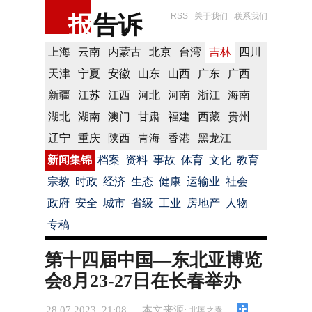
报
告诉
RSS
关于我们
联系我们
上海
云南
内蒙古
北京
台湾
吉林
四川
天津
宁夏
安徽
山东
山西
广东
广西
新疆
江苏
江西
河北
河南
浙江
海南
湖北
湖南
澳门
甘肃
福建
西藏
贵州
辽宁
重庆
陕西
青海
香港
黑龙江
新闻集锦
档案
资料
事故
体育
文化
教育
宗教
时政
经济
生态
健康
运输业
社会
政府
安全
城市
省级
工业
房地产
人物
专稿
第十四届中国—东北亚博览
会8月23-27日在长春举办
28.07.2023 21:08
本文来源:
北国之春