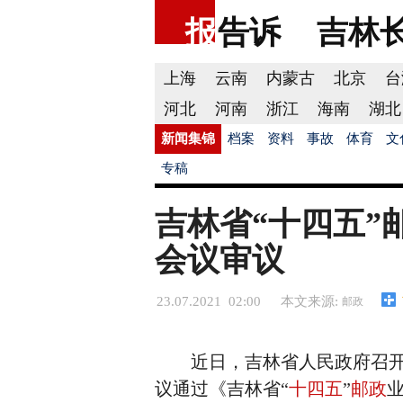
报
告诉
吉林
上海
云南
内蒙古
北京
台
河北
河南
浙江
海南
湖北
新闻集锦
档案
资料
事故
体育
文
专稿
吉林省“十四五”
会议审议
23.07.2021 02:00
本文来源:
邮政
近日，吉林省人民政府召开第
议通过《吉林省“
十四五
”
邮政