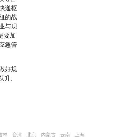
快递枢
纽的战
业与现
是要加
应急管
做好规
跃升,
吉林
台湾
北京
内蒙古
云南
上海