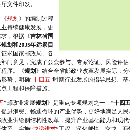
公厅文件印发。
了《
规划
》的编制过程
政业持续健康发展，更
需求，根据《
吉林省国
规划和2035年远景目
泛征求国家邮政局、各
关部门意见，完成了公众参与、专家论证、风险评估
等程序。《
规划
》结合全省邮政业改革发展实际，分
形势，明确“
十四五
”时期行业发展的指导思想、基
重点工程和保障措施。
五
”邮政业发展
规划
》是重点专项规划之一，“
十四
、促进消费、畅通循环的产业优势，更好地满足人民
邮政业供给侧结构性改革，提升产业基础能力和现代
体系，实施“
快递进村
”工程，深化邮快、交快、商