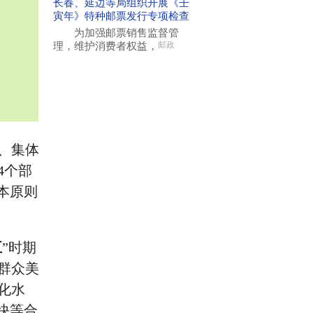
长春、延边等局组织开展《壬
寅年》特种邮票发行专项检查
为加强邮票销售监督管
理，维护消费者权益，
邮政
、集体
4个部
本原则
五
”时期
群众美
化水
快等合