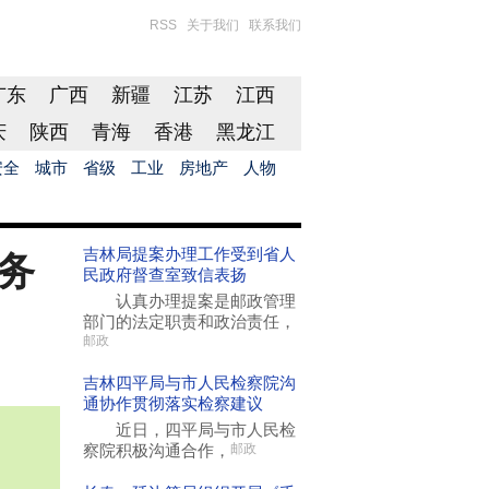
RSS
关于我们
联系我们
广东
广西
新疆
江苏
江西
庆
陕西
青海
香港
黑龙江
安全
城市
省级
工业
房地产
人物
吉林局提案办理工作受到省人
务
民政府督查室致信表扬
认真办理提案是邮政管理
部门的法定职责和政治责任，
邮政
吉林四平局与市人民检察院沟
通协作贯彻落实检察建议
近日，四平局与市人民检
察院积极沟通合作，
邮政