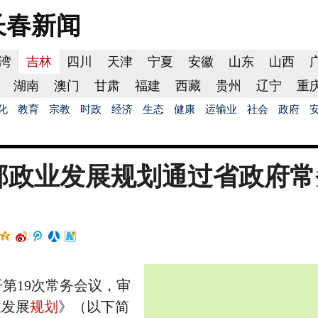
长春
新闻
湾
吉林
四川
天津
宁夏
安徽
山东
山西
湖南
澳门
甘肃
福建
西藏
贵州
辽宁
重
化
教育
宗教
时政
经济
生态
健康
运输业
社会
政府
邮政业发展规划通过省政府常
19次常务会议，审
业发展
规划
》（以下简