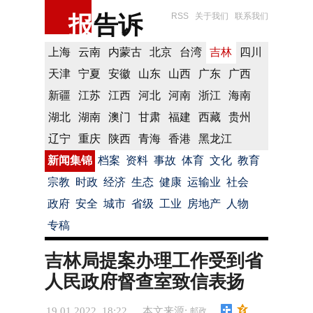
报
告诉
RSS
关于我们
联系我们
上海
云南
内蒙古
北京
台湾
吉林
四川
天津
宁夏
安徽
山东
山西
广东
广西
新疆
江苏
江西
河北
河南
浙江
海南
湖北
湖南
澳门
甘肃
福建
西藏
贵州
辽宁
重庆
陕西
青海
香港
黑龙江
新闻集锦
档案
资料
事故
体育
文化
教育
宗教
时政
经济
生态
健康
运输业
社会
政府
安全
城市
省级
工业
房地产
人物
专稿
吉林局提案办理工作受到省
人民政府督查室致信表扬
19.01.2022 18:22
本文来源:
邮政