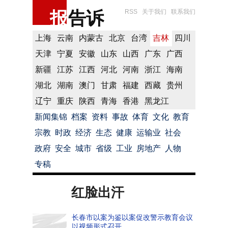
报
告诉
RSS
关于我们
联系我们
上海
云南
内蒙古
北京
台湾
吉林
四川
天津
宁夏
安徽
山东
山西
广东
广西
新疆
江苏
江西
河北
河南
浙江
海南
湖北
湖南
澳门
甘肃
福建
西藏
贵州
辽宁
重庆
陕西
青海
香港
黑龙江
新闻集锦
档案
资料
事故
体育
文化
教育
宗教
时政
经济
生态
健康
运输业
社会
政府
安全
城市
省级
工业
房地产
人物
专稿
红脸出汗
长春市以案为鉴以案促改警示教育会议
以视频形式召开