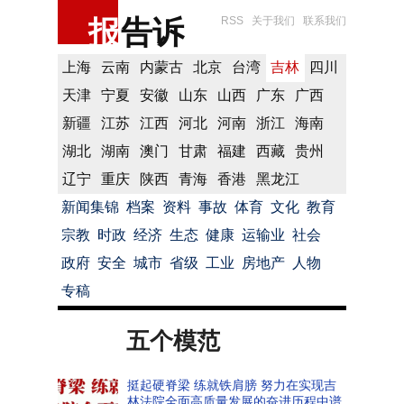
报
告诉
RSS
关于我们
联系我们
上海
云南
内蒙古
北京
台湾
吉林
四川
天津
宁夏
安徽
山东
山西
广东
广西
新疆
江苏
江西
河北
河南
浙江
海南
湖北
湖南
澳门
甘肃
福建
西藏
贵州
辽宁
重庆
陕西
青海
香港
黑龙江
新闻集锦
档案
资料
事故
体育
文化
教育
宗教
时政
经济
生态
健康
运输业
社会
政府
安全
城市
省级
工业
房地产
人物
专稿
五个模范
挺起硬脊梁 练就铁肩膀 努力在实现吉
林法院全面高质量发展的奋进历程中谱