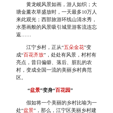
黄龙岘风景如画，游人如织；大
塘金薰衣草盛放时，一天最多10万人
来此观光；西部旅游环线山清水秀，
水墨画般的风景吸引城里游客流连忘
返……
江宁乡村，正从“
五朵金花
”变
成“
百花齐放
”，处处有风景，村村有
亮点，昔日偏僻、落后、脏乱的农
村，变成全国一流的美丽乡村典范
区。
“
盆景
”变身“
百花园
”
假如将一个美丽的乡村比喻为一
处“
盆景
”，那么，江宁区美丽乡村建