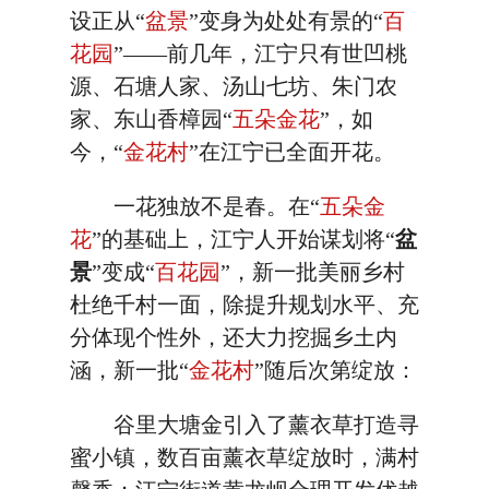
设正从“
盆景
”变身为处处有景的“
百
花园
”——前几年，江宁只有世凹桃
源、石塘人家、汤山七坊、朱门农
家、东山香樟园“
五朵金花
”，如
今，“
金花村
”在江宁已全面开花。
一花独放不是春。在“
五朵金
花
”的基础上，江宁人开始谋划将“
盆
景
”变成“
百花园
”，新一批美丽乡村
杜绝千村一面，除提升规划水平、充
分体现个性外，还大力挖掘乡土内
涵，新一批“
金花村
”随后次第绽放：
谷里大塘金引入了薰衣草打造寻
蜜小镇，数百亩薰衣草绽放时，满村