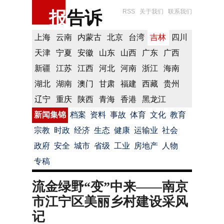
报
告诉
RSS
关于我们
联系我们
上海
云南
内蒙古
北京
台湾
吉林
四川
天津
宁夏
安徽
山东
山西
广东
广西
新疆
江苏
江西
河北
河南
浙江
海南
湖北
湖南
澳门
甘肃
福建
西藏
贵州
辽宁
重庆
陕西
青海
香港
黑龙江
新闻集锦
档案
资料
事故
体育
文化
教育
宗教
时政
经济
生态
健康
运输业
社会
政府
安全
城市
省级
工业
房地产
人物
专稿
流金绿野“变”中来——南京
市江宁区美丽乡村建设采风
记