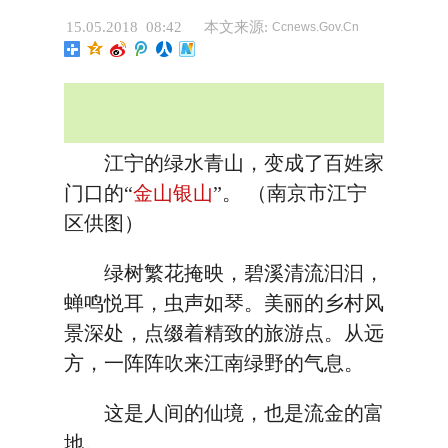
15.05.2018 08:42
本文来源:
Ccnews.Gov.Cn
江宁的绿水青山，变成了百姓家
门口的“
金山银山
”。 （南京市江宁
区供图）
绿树繁花掩映，碧溪清流汩汩，
蝉鸣悦耳，虫声如琴。美丽的乡村风
景深处，点缀着精致的旅游点。从远
方，一阵阵吹来江南绿野的气息。
这是人间的仙境，也是流金的富
地。