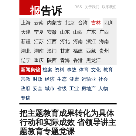
报
告诉
RSS
关于我们
联系我们
上海
云南
内蒙古
北京
台湾
吉林
四川
天津
宁夏
安徽
山东
山西
广东
广西
新疆
江苏
江西
河北
河南
浙江
海南
湖北
湖南
澳门
甘肃
福建
西藏
贵州
辽宁
重庆
陕西
青海
香港
黑龙江
新闻集锦
档案
资料
事故
体育
文化
教育
宗教
时政
经济
生态
健康
运输业
社会
政府
安全
城市
省级
工业
房地产
人物
专稿
把主题教育成果转化为具体
行动和实际成效 省领导讲主
题教育专题党课