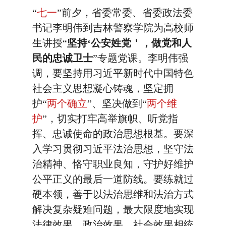
“
七一
”前夕，省委常委、省委政法委
书记李明伟到吉林警察学院为高校师
生讲授“
坚持‘公安姓党＇，做党和人
民的忠诚卫士
”专题党课。李明伟强
调，要坚持用习近平新时代中国特色
社会主义思想凝心铸魂，坚定拥
护“
两个确立
”、坚决做到“
两个维
护
”，切实打牢高举旗帜、听党指
挥、忠诚使命的政治思想根基。要深
入学习贯彻习近平法治思想，坚守法
治精神、恪守职业良知，守护好维护
公平正义的最后一道防线。要练就过
硬本领，善于以法治思维和法治方式
解决复杂疑难问题，最大限度地实现
法律效果、政治效果、社会效果相统