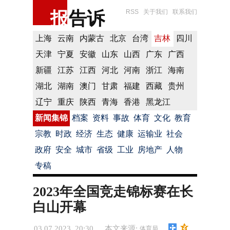
报
告诉
RSS
关于我们
联系我们
上海
云南
内蒙古
北京
台湾
吉林
四川
天津
宁夏
安徽
山东
山西
广东
广西
新疆
江苏
江西
河北
河南
浙江
海南
湖北
湖南
澳门
甘肃
福建
西藏
贵州
辽宁
重庆
陕西
青海
香港
黑龙江
新闻集锦
档案
资料
事故
体育
文化
教育
宗教
时政
经济
生态
健康
运输业
社会
政府
安全
城市
省级
工业
房地产
人物
专稿
2023年全国竞走锦标赛在长
白山开幕
03.07.2023 20:30
本文来源:
体育局