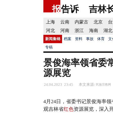
报
告诉
吉林
上海
云南
内蒙古
北京
台
河北
河南
浙江
海南
湖北
新闻集锦
档案
资料
事故
体育
文
专稿
景俊海率领省委
源展览
24.04.2023 23:45
本文来源:
民族宗教网
4月24日，省委书记景俊海率
观吉林省
红色
资源展览，深入