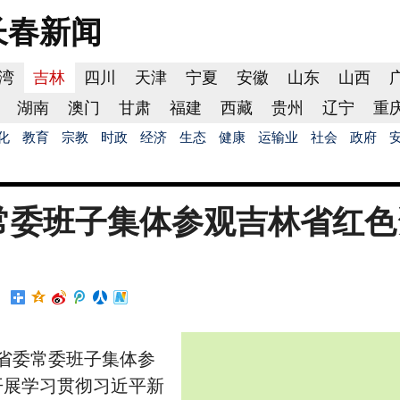
长春
新闻
湾
吉林
四川
天津
宁夏
安徽
山东
山西
湖南
澳门
甘肃
福建
西藏
贵州
辽宁
重
化
教育
宗教
时政
经济
生态
健康
运输业
社会
政府
常委班子集体参观吉林省红色
领省委常委班子集体参
开展学习贯彻习近平新