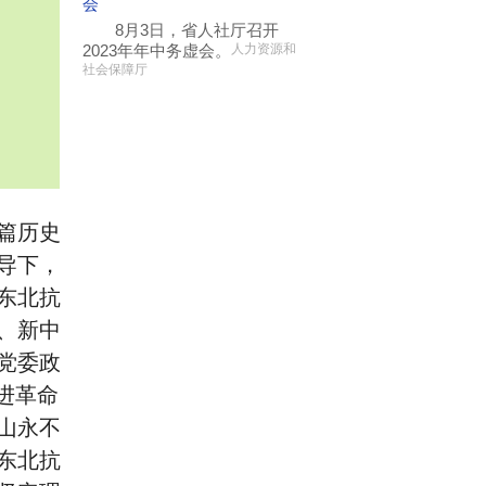
会
8月3日，省人社厅召开
2023年年中务虚会。
人力资源和
社会保障厅
篇历史
导下，
东北抗
、新中
党委政
进革命
山永不
东北抗