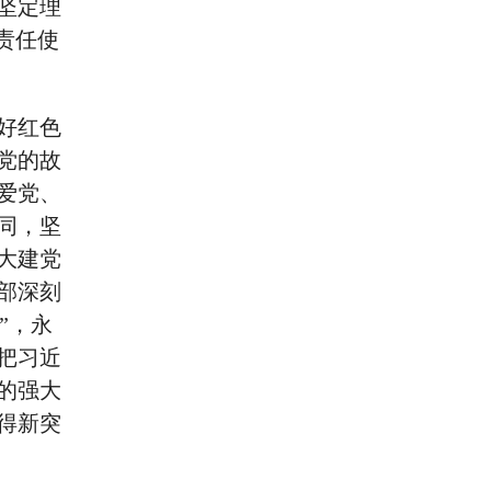
坚定理
责任使
好红色
党的故
爱党、
同，坚
大建党
部深刻
”，永
把习近
的强大
得新突