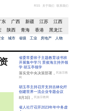
RSS
关于我们
联系我们
广东
广西
新疆
江苏
江西
庆
陕西
青海
香港
黑龙江
安全
城市
省级
工业
房地产
人物
省委常委班子主题教育读书班
资
开展集中学习 景俊海主持并领
学 胡玉亭领学
落实党中央决策部署，
民族宗教
网
胡玉亭主持召开支持吉林化纤
创建世界一流企业专题会议
8月3日，
民族宗教网
省人社厅召开2023年年中务虚