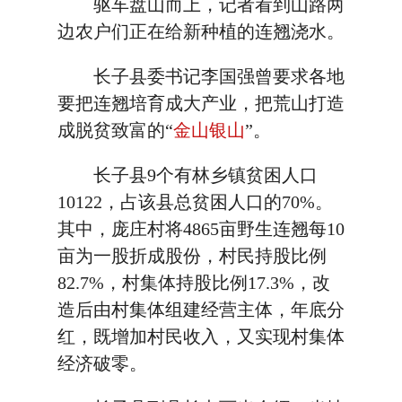
驱车盘山而上，记者看到山路两
边农户们正在给新种植的连翘浇水。
长子县委书记李国强曾要求各地
要把连翘培育成大产业，把荒山打造
成脱贫致富的“
金山银山
”。
长子县9个有林乡镇贫困人口
10122，占该县总贫困人口的70%。
其中，庞庄村将4865亩野生连翘每10
亩为一股折成股份，村民持股比例
82.7%，村集体持股比例17.3%，改
造后由村集体组建经营主体，年底分
红，既增加村民收入，又实现村集体
经济破零。