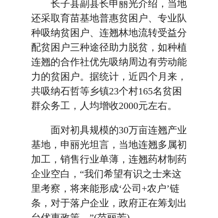
长子县副县长申丽光介绍，当地
还采取育苗基地普惠贫困户、专业队
种吸纳贫困户、连翘林地流转受益分
配贫困户三种途径助力脱贫，如种植
连翘的合作社优先吸纳周边有劳动能
力的贫困户。据统计，近四个月来，
共吸纳石哲等乡镇23个村165名贫困
群众务工，人均增收2000元左右。
面对初具规模的30万亩连翘产业
基地，申丽光坦言，当地连翘多属初
加工，销售行业单薄，连翘药材制药
企业空白，“我们希望有识之士来这
里考察，将来能形成‘公司+农户’链
条，对于落户企业，政府正在筹划出
台优惠政策。”(范丽芳)