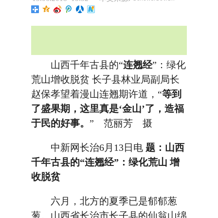
山西千年古县的“
连翘经
”：绿化
荒山增收脱贫 长子县林业局副局长
赵保孝望着漫山连翘期许道，“
等到
了盛果期，这里真是‘金山’了，造福
于民的好事。
” 范丽芳 摄
中新网长治6月13日电
题：山西
千年古县的“
连翘经
”：绿化荒山 增
收脱贫
六月，北方的夏季已是郁郁葱
葱。山西省长治市长子县的仙翁山绵