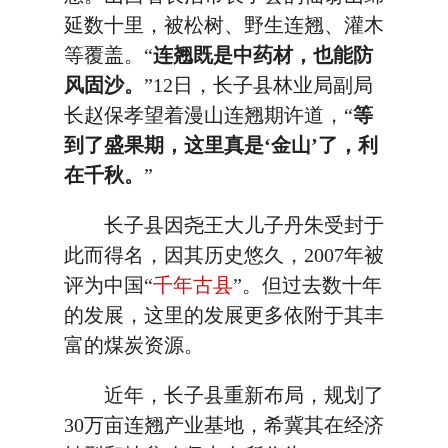
延数十里，被松树、野生连翘、灌木
等覆盖。“
连翘既是中药材，也能防
风固沙。
”12日，长子县林业局副局
长赵保孝望着漫山连翘期许道，“
等
到了盛果期，这里真是‘金山’了，利
在千秋。
”
长子县因尧王大儿子丹朱受封于
此而得名，因其历史悠久，2007年被
评为中国“
千年古县
”。但过去数十年
的发展，这里的发展更多依附于其丰
富的煤炭资源。
近年，长子县重新布局，规划了
30万亩连翘产业基地，希冀其在经济