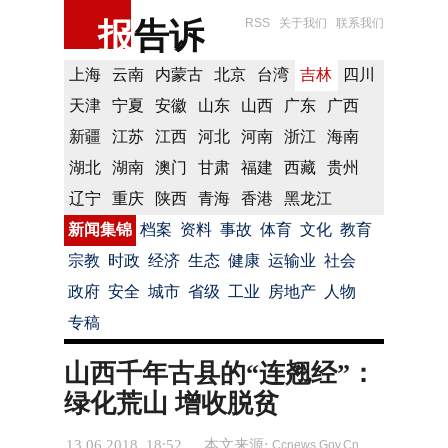
报
告诉
RSS
关于我们
联系我们
上海
云南
内蒙古
北京
台湾
吉林
四川
天津
宁夏
安徽
山东
山西
广东
广西
新疆
江苏
江西
河北
河南
浙江
海南
湖北
湖南
澳门
甘肃
福建
西藏
贵州
辽宁
重庆
陕西
青海
香港
黑龙江
新闻集锦
档案
资料
事故
体育
文化
教育
宗教
时政
经济
生态
健康
运输业
社会
政府
安全
城市
省级
工业
房地产
人物
专稿
山西千年古县的“连翘经”：
绿化荒山 增收脱贫
13.06.2018 18:52
本文来源:
Ccnews.Gov.Cn