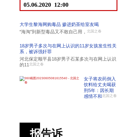
05.06.2020 12:00
大学生黎海网购毒品 掺进奶茶给室友喝
“海淘”到新型毒品又不敢自己用，
北国之春
18岁男子多次与在网上认识的11岁女孩发生性关
系，被诉强奸罪
河北保定顺平县18岁男子石某多次与在网上认识
的11
北国之春
女子将农药倒入
饮料给丈夫喝获
刑5年：因长期
感情不和
北国之春
报
告诉