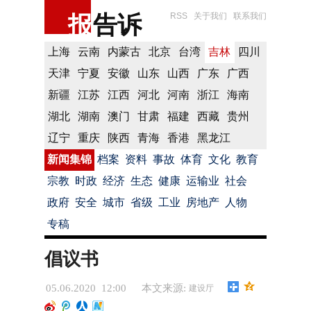
报
告诉
RSS
关于我们
联系我们
上海
云南
内蒙古
北京
台湾
吉林
四川
天津
宁夏
安徽
山东
山西
广东
广西
新疆
江苏
江西
河北
河南
浙江
海南
湖北
湖南
澳门
甘肃
福建
西藏
贵州
辽宁
重庆
陕西
青海
香港
黑龙江
新闻集锦
档案
资料
事故
体育
文化
教育
宗教
时政
经济
生态
健康
运输业
社会
政府
安全
城市
省级
工业
房地产
人物
专稿
倡议书
05.06.2020 12:00
本文来源:
建设厅