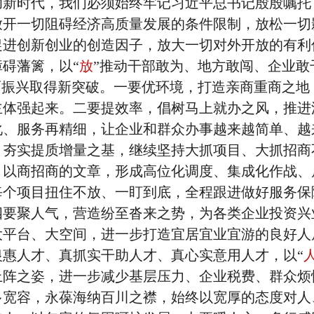
功新时代，我们必须始终牢记习近平总书记殷殷嘱托
放开一切阻碍经济高质量发展的条件限制，放松一切
促进创新创业的创造因子，放大一切对外开放的有利
碍藩篱，以“
放
”推动干部敢为、地方敢闯、企业敢
面振兴取得新突破。一要优环境，打造亲商重商之地
主体强起来。二要提效率，倡树马上就办之风，推进
化、服务再精细，让企业和群众办事越来越简单、越
，夯实提质增量之基，继续坚持大抓项目、大抓招商
、以商招商的文章，形成高位化调度、集成化作战、
每个项目扭住不放、一盯到底，全程跟进做好服务保
四要聚人气，营造纷至沓来之势，为各类企业投资兴
大平台、大空间，进一步打造宜居宜业宜游的良好人
惠人才、真抓实干助人才、真心实意用人才，以“
上阵之姿，进一步减少基层压力、企业税费、群众烦
多宽容，永葆海纳百川之襟，始终以宽厚的态度对人