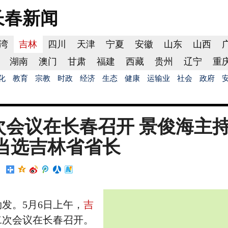
长春
新闻
湾
吉林
四川
天津
宁夏
安徽
山东
山西
湖南
澳门
甘肃
福建
西藏
贵州
辽宁
重
化
教育
宗教
时政
经济
生态
健康
运输业
社会
政府
次会议在长春召开 景俊海主
当选吉林省省长
发。5月6日上午，
吉
二次会议在长春召开。