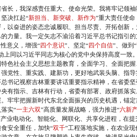
省省长，我深感责任重大、使命光荣。我将牢记领袖
坚决扛起“
新担当、新突破、新作为
”重大责任使命
署，以奋进的姿态忠诚履职、担当尽责、开拓创新，
己的力量。我一定矢志不渝沿着习近平总书记指引的
定性意义，增强“
四个意识
”、坚定“
四个自信
”、做到“
行动上同以习近平同志为核心的党中央保持高度一致
国特色社会主义思想主题教育，全面学习、全面把握
、强党性、重实践、建新功，更好地武装头脑、指导
平总书记视察吉林重要讲话重要指示精神，在省委坚
中央有指示、吉林有行动，省委有部署、政府抓落实
展。牢牢把握新时代东北全面振兴的历史机遇，锚定
落实“
一主六双
”高质量发展战略，强力推进“
六新
车产业电动化、智能化、网联化、共享化进程，在提
食安全重任，加快“
双千
”工程落地实施，在农业现