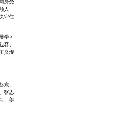
同身受
顺人
决守住
展学习
包容、
主义现
蔡东、
、张志
兰、姜