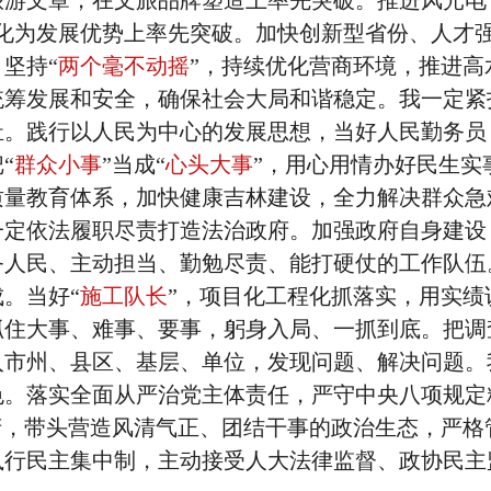
游文章，在文旅品牌塑造上率先突破。推进风光电
转化为发展优势上率先突破。加快创新型省份、人才
坚持“
两个毫不动摇
”，持续优化营商环境，推进高
统筹发展和安全，确保社会大局和谐稳定。我一定紧
祉。践行以人民为中心的发展思想，当好人民勤务员
“
群众小事
”当成“
心头大事
”，用心用情办好民生实
质量教育体系，加快健康吉林建设，全力解决群众急
一定依法履职尽责打造法治政府。加强政府自身建设
务人民、主动担当、勤勉尽责、能打硬仗的工作队伍
。当好“
施工队长
”，项目化工程化抓落实，用实绩
抓住大事、难事、要事，躬身入局、一抓到底。把调
入市州、县区、基层、单位，发现问题、解决问题。
色。落实全面从严治党主体责任，严守中央八项规定
府，带头营造风清气正、团结干事的政治生态，严格
执行民主集中制，主动接受人大法律监督、政协民主