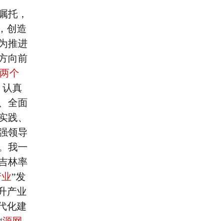
嘱托，
，创造
为推进
方向前
两个
。认真
、全面
实践、
强领导
。我一
吉林率
产业
”发
升产业
代化建