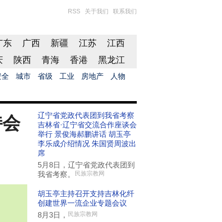
RSS
关于我们
联系我们
广东
广西
新疆
江苏
江西
庆
陕西
青海
香港
黑龙江
安全
城市
省级
工业
房地产
人物
辽宁省党政代表团到我省考察
持会
吉林省·辽宁省交流合作座谈会
举行 景俊海郝鹏讲话 胡玉亭
李乐成介绍情况 朱国贤周波出
席
5月8日，辽宁省党政代表团到
我省考察。
民族宗教网
胡玉亭主持召开支持吉林化纤
创建世界一流企业专题会议
8月3日，
民族宗教网