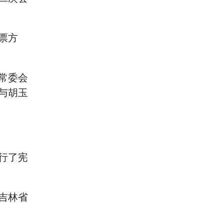
票方
常委会
与胡玉
行了宪
吉林省