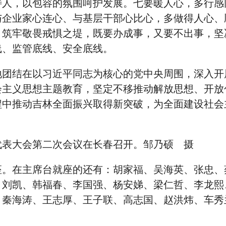
待人，以包容的氛围呵护发展。七要暖人心，多行感
与企业家心连心、与基层干部心比心，多做得人心、
，筑牢敬畏戒惧之堤，既要办成事，又要不出事，坚
线、监管底线、安全底线。
地团结在以习近平同志为核心的党中央周围，深入开
会主义思想主题教育，坚定不移推动解放思想、开放
程中推动吉林全面振兴取得新突破，为全面建设社会
代表大会第二次会议在长春召开。邹乃硕 摄
座。在主席台就座的还有：胡家福、吴海英、张忠、
、刘凯、韩福春、李国强、杨安娣、梁仁哲、李龙熙
、秦海涛、王志厚、王子联、高志国、赵洪炜、车秀