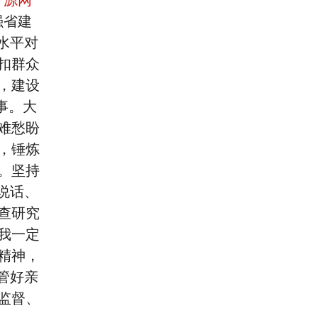
“
源网
强省建
水平对
扣群众
，建设
事。大
难愁盼
，锤炼
。坚持
说话、
查研究
我一定
精神，
管好亲
监督、