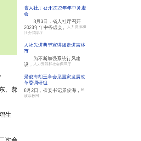
省人社厅召开2023年年中务虚
会
8月3日，省人社厅召开
2023年年中务虚会。
人力资源和
社会保障厅
人社先进典型宣讲团走进吉林
市
为不断加强系统行风建
设，
人力资源和社会保障厅
。
景俊海胡玉亭会见国家发展改
革委调研组
东、郝
8月2日，省委书记景俊海，
民
族宗教网
熠生
二次会