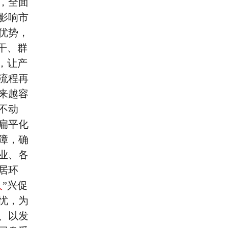
，全面
影响市
优势，
干、群
，让产
流程再
来越容
不动
扁平化
障，确
业、各
居环
人
”兴促
忧，为
、以发