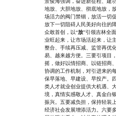
景俊海强调，奋进新征程、建
地放、大胆地放、彻底地放，
场活力的阀门禁锢，放活一切
放下一切阻碍人民美好向往的障
众敢首创，以“
放
”引领吉林全
业旺起来，让市场活起来，让
整合、手续再压减、监管再优
易、越来越方便。三要引项目
摇，做好以情招商、以链招商
协调的工作机制，对引进来的
保早落地、早建设、早投产。
类人才就业创业提供大机遇、
境，真情实感敬人才、真金白银
振兴。五要减负担，保持轻装
经济社会发展增添活力。六要