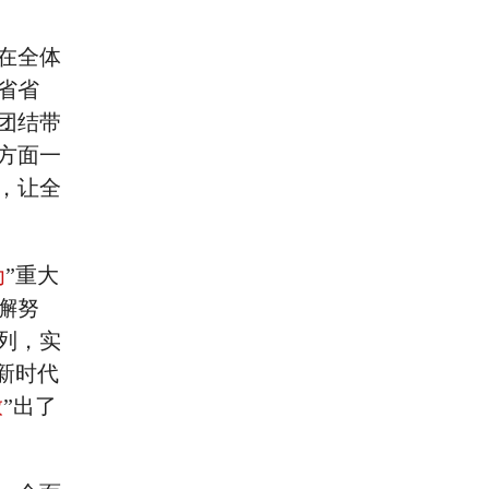
在全体
省省
团结带
方面一
，让全
为
”重大
懈努
列，实
新时代
放
”出了