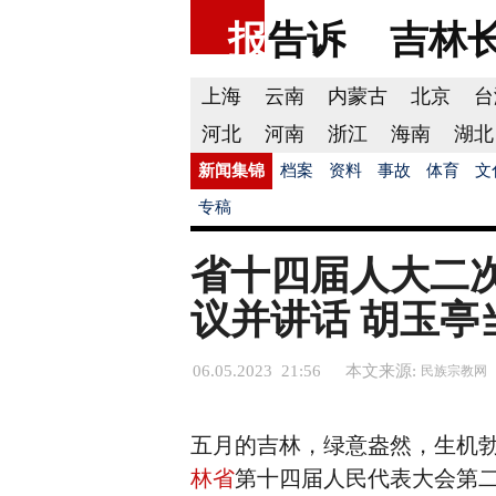
报
告诉
吉林
上海
云南
内蒙古
北京
台
河北
河南
浙江
海南
湖北
新闻集锦
档案
资料
事故
体育
文
专稿
省十四届人大二
议并讲话 胡玉亭
06.05.2023 21:56
本文来源:
民族宗教网
五月的吉林，绿意盎然，生机勃
林省
第十四届人民代表大会第