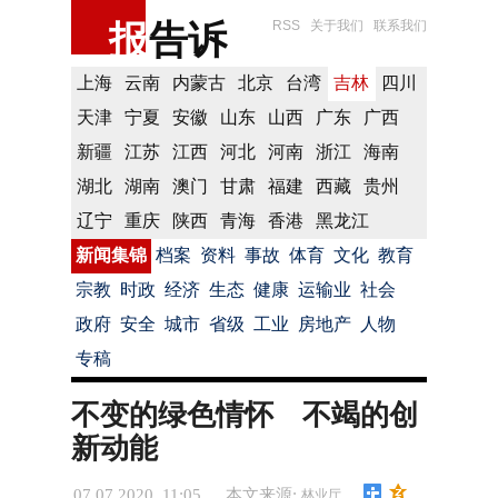
报
告诉
RSS
关于我们
联系我们
上海
云南
内蒙古
北京
台湾
吉林
四川
天津
宁夏
安徽
山东
山西
广东
广西
新疆
江苏
江西
河北
河南
浙江
海南
湖北
湖南
澳门
甘肃
福建
西藏
贵州
辽宁
重庆
陕西
青海
香港
黑龙江
新闻集锦
档案
资料
事故
体育
文化
教育
宗教
时政
经济
生态
健康
运输业
社会
政府
安全
城市
省级
工业
房地产
人物
专稿
不变的绿色情怀 不竭的创
新动能
07.07.2020 11:05
本文来源:
林业厅