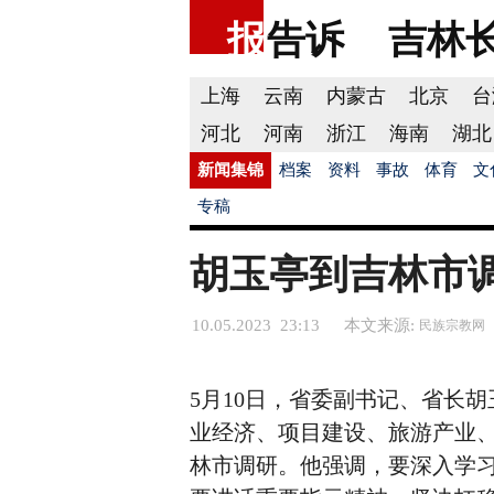
报
告诉
吉林
上海
云南
内蒙古
北京
台
河北
河南
浙江
海南
湖北
新闻集锦
档案
资料
事故
体育
文
专稿
胡玉亭到吉林市
10.05.2023 23:13
本文来源:
民族宗教网
5月10日，省委副书记、省长胡
业经济、项目建设、旅游产业
林市调研。他强调，要深入学