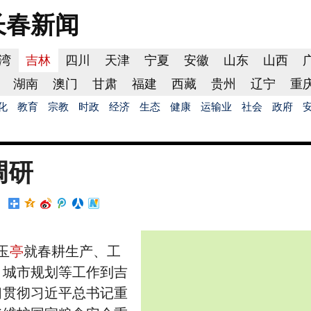
长春
新闻
湾
吉林
四川
天津
宁夏
安徽
山东
山西
湖南
澳门
甘肃
福建
西藏
贵州
辽宁
重
化
教育
宗教
时政
经济
生态
健康
运输业
社会
政府
调研
玉
亭
就春耕生产、工
、城市规划等工作到吉
习贯彻习近平总书记重