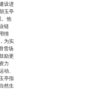
建设进
胡玉亭
展。他
业链
用情
，为实
滑雪场
鼓励更
资力
运动、
玉亭指
自然生