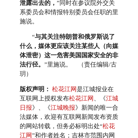
泄露出去的，
”同时在参议院外交关
系委员会和情报特别委员会任职的里
施说。
“
与其关注特朗普和俄罗斯说了
什么，媒体更应该关注某些人（向媒
体泄密）这一危害美国国家安全的非
法行径。
”里施说。 （责任编辑/古
玥）
版权声明：
松花江网
是江城报业在
互联网上授权发布
松花江网
、《
江城
日报
》、《
江城晚报
》新闻的唯一合
法媒体，欢迎有互联网新闻发布资质
的网站转载，但务必标明出处“
松花
江网
”和作者姓名；吉林市范围内网