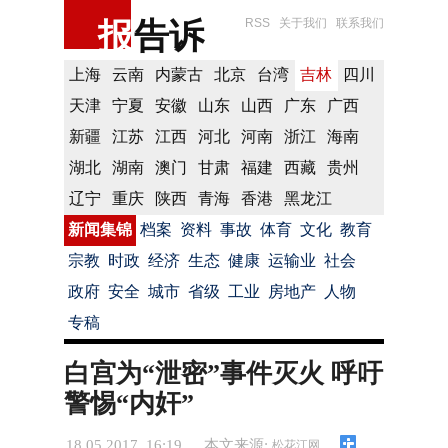
报
告诉
RSS
关于我们
联系我们
上海
云南
内蒙古
北京
台湾
吉林
四川
天津
宁夏
安徽
山东
山西
广东
广西
新疆
江苏
江西
河北
河南
浙江
海南
湖北
湖南
澳门
甘肃
福建
西藏
贵州
辽宁
重庆
陕西
青海
香港
黑龙江
新闻集锦
档案
资料
事故
体育
文化
教育
宗教
时政
经济
生态
健康
运输业
社会
政府
安全
城市
省级
工业
房地产
人物
专稿
白宫为“泄密”事件灭火 呼吁
警惕“内奸”
18.05.2017 16:19
本文来源:
松花江网