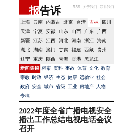
报
告诉
RSS
关于我们
联系我们
上海
云南
内蒙古
北京
台湾
吉林
四川
天津
宁夏
安徽
山东
山西
广东
广西
新疆
江苏
江西
河北
河南
浙江
海南
湖北
湖南
澳门
甘肃
福建
西藏
贵州
辽宁
重庆
陕西
青海
香港
黑龙江
新闻集锦
档案
资料
事故
体育
文化
教育
宗教
时政
经济
生态
健康
运输业
社会
政府
安全
城市
省级
工业
房地产
人物
专稿
2022年度全省广播电视安全
播出工作总结电视电话会议
召开