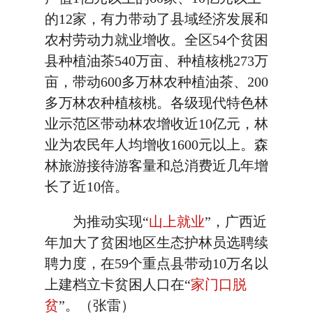
的12家，有力带动了县域经济发展和
农村劳动力就业增收。全区54个贫困
县种植油茶540万亩、种植核桃273万
亩，带动600多万林农种植油茶、200
多万林农种植核桃。各级现代特色林
业示范区带动林农增收近10亿元，林
业为农民年人均增收1600元以上。森
林旅游接待游客量和总消费近几年增
长了近10倍。
为推动实现“
山上就业
”，广西近
年加大了贫困地区生态护林员选聘续
聘力度，在59个重点县带动10万名以
上建档立卡贫困人口在“
家门口脱
贫
”。（张雷）