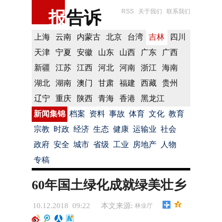
报
告诉
RSS
关于我们
联系我们
上海
云南
内蒙古
北京
台湾
吉林
四川
天津
宁夏
安徽
山东
山西
广东
广西
新疆
江苏
江西
河北
河南
浙江
海南
湖北
湖南
澳门
甘肃
福建
西藏
贵州
辽宁
重庆
陕西
青海
香港
黑龙江
新闻集锦
档案
资料
事故
体育
文化
教育
宗教
时政
经济
生态
健康
运输业
社会
政府
安全
城市
省级
工业
房地产
人物
专稿
60年国土绿化成就绿美壮乡
10.12.2018 09:22
本文来源:
林业厅