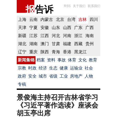
报
告诉
RSS
关于我们
联系我们
上海
云南
内蒙古
北京
台湾
吉林
四川
天津
宁夏
安徽
山东
山西
广东
广西
新疆
江苏
江西
河北
河南
浙江
海南
湖北
湖南
澳门
甘肃
福建
西藏
贵州
辽宁
重庆
陕西
青海
香港
黑龙江
新闻集锦
档案
资料
事故
体育
文化
教育
宗教
时政
经济
生态
健康
运输业
社会
政府
安全
城市
省级
工业
房地产
人物
专稿
景俊海主持召开吉林省学习
《习近平著作选读》座谈会
胡玉亭出席