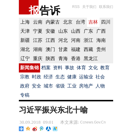
报
告诉
RSS
关于我们
联系我们
上海
云南
内蒙古
北京
台湾
吉林
四川
天津
宁夏
安徽
山东
山西
广东
广西
新疆
江苏
江西
河北
河南
浙江
海南
湖北
湖南
澳门
甘肃
福建
西藏
贵州
辽宁
重庆
陕西
青海
香港
黑龙江
新闻集锦
档案
资料
事故
体育
文化
教育
宗教
时政
经济
生态
健康
运输业
社会
政府
安全
城市
省级
工业
房地产
人物
专稿
习近平振兴东北十喻
30.09.2018 09:01
本文来源:
Ccnews.Gov.Cn