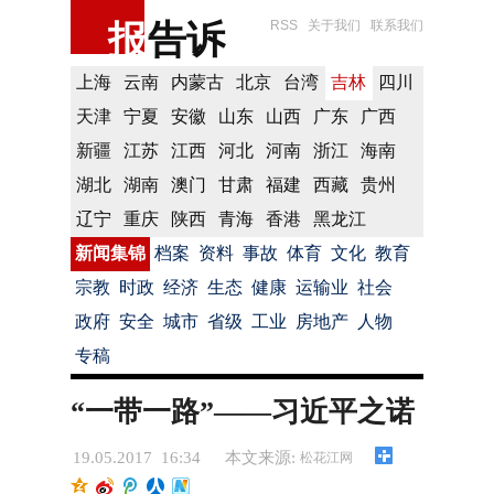
报
告诉
RSS
关于我们
联系我们
上海
云南
内蒙古
北京
台湾
吉林
四川
天津
宁夏
安徽
山东
山西
广东
广西
新疆
江苏
江西
河北
河南
浙江
海南
湖北
湖南
澳门
甘肃
福建
西藏
贵州
辽宁
重庆
陕西
青海
香港
黑龙江
新闻集锦
档案
资料
事故
体育
文化
教育
宗教
时政
经济
生态
健康
运输业
社会
政府
安全
城市
省级
工业
房地产
人物
专稿
“一带一路”——习近平之诺
19.05.2017 16:34
本文来源:
松花江网